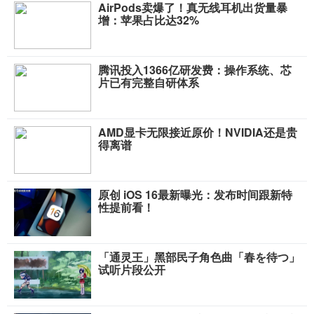
AirPods卖爆了！真无线耳机出货量暴
增：苹果占比达32%
腾讯投入1366亿研发费：操作系统、芯
片已有完整自研体系
AMD显卡无限接近原价！NVIDIA还是贵
得离谱
原创 iOS 16最新曝光：发布时间跟新特
性提前看！
「通灵王」黑部民子角色曲「春を待つ」
试听片段公开