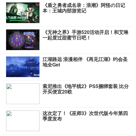
《盾之勇者成名录：浪潮》阿怪の日记
本：王城内部游览记
《无神之界》手游520活动开启！和艾琳
一起度过甜蜜节日吧！
江湖路远 浪漫相伴 《再见江湖》约会圣
地全Get
索尼推出《地平线2》PS5捆绑套装 比分
开买便宜20欧
这次定了！《巫师3》次世代版今年第四
季度发布