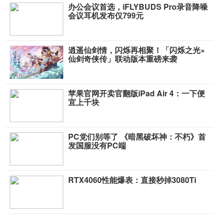
办公会议首选，iFLYBUDS Pro录音降噪
会议耳机发布仅799元
逍遥仙剑情，闪烁再相聚！「闪烁之光×
仙剑奇侠传」联动版本重磅来袭
苹果官网开卖官翻版iPad Air 4：一下便
宜上千块
PC党们别等了 《暗黑破坏神：不朽》首
发国服没有PC端
RTX4060性能爆表：直接秒掉3080Ti