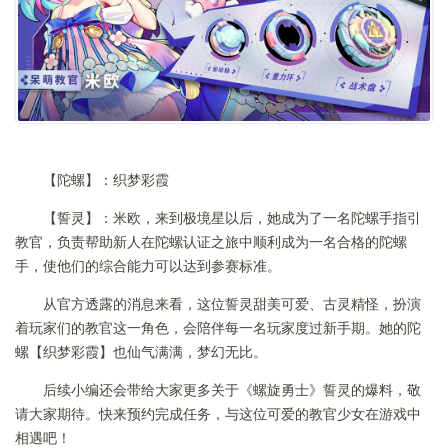
【陀螺】：织梦彩霞
【誓灵】：米欧，来到极境星以后，她成为了一名陀螺手指引
教官，负责帮助新人在陀螺认证之旅中顺利成为一名合格的陀螺
手，使他们的综合能力可以达到参赛标准。
从官方透露的消息来看，这位誓灵甜美可爱、古灵精怪，扮演
着玩家们的教官这一角色，会陪伴每一名玩家度过新手期。她的陀
螺【织梦彩霞】也仙气满满，梦幻无比。
后续小编还会带给大家更多关于《螺旋勇士》誓灵的爆料，敬
请大家期待。快来预约完成任务，与这位可爱的教官少女在游戏中
相遇吧！