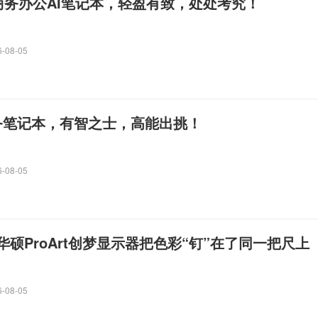
a 商务办公AI笔记本，轻盈有致，处处考究！
6-08-05
商务笔记本，有智之士，高能出挑！
6-08-05
硕ProArt创梦显示器把色彩“钉”在了同一把尺上
6-08-05