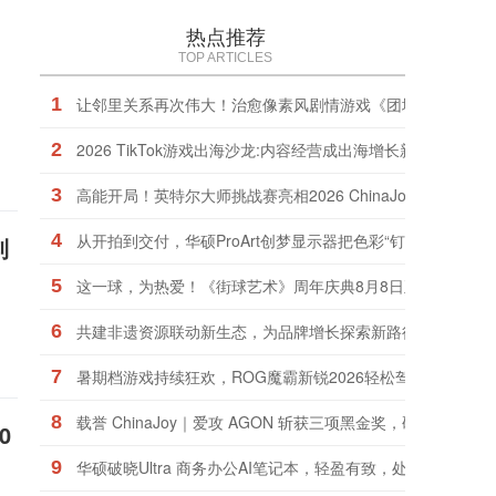
热点推荐
TOP ARTICLES
1
让邻里关系再次伟大！治愈像素风剧情游戏《团地日和》定档1
2
2026 TikTok游戏出海沙龙:内容经营成出海增长新引擎
3
高能开局！英特尔大师挑战赛亮相2026 ChinaJoy
4
从开拍到交付，华硕ProArt创梦显示器把色彩“钉”在了同一把
利
5
这一球，为热爱！《街球艺术》周年庆典8月8日正式上线，
6
共建非遗资源联动新生态，为品牌增长探索新路径
7
暑期档游戏持续狂欢，ROG魔霸新锐2026轻松驾驭
8
载誉 ChinaJoy｜爱攻 AGON 斩获三项黑金奖，硬核实力权
0
9
华硕破晓Ultra 商务办公AI笔记本，轻盈有致，处处考究！