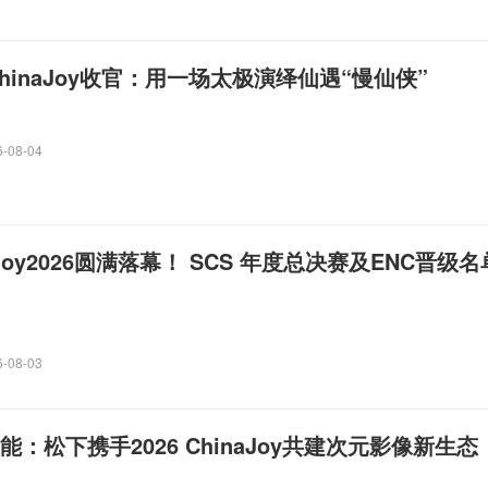
ChinaJoy收官：用一场太极演绎仙遇“慢仙侠”
6-08-04
aJoy2026圆满落幕！ SCS 年度总决赛及ENC晋级名
6-08-03
能：松下携手2026 ChinaJoy共建次元影像新生态