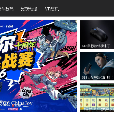
硬件数码
潮玩动漫
VR资讯
618鼠标热销榜来了！
哪款才是你的本命装
备？
618大促狂欢倒计时！
这份电竞耳机心动清
请提前锁定
ChinaJoy
《辐射OL》七周年庆
正式开启！全新SP异