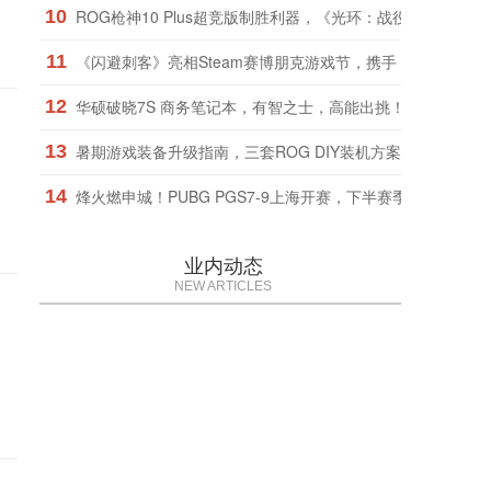
10
ROG枪神10 Plus超竞版制胜利器，《光环：战役进化》战火
11
《闪避刺客》亮相Steam赛博朋克游戏节，携手《九日》推
12
华硕破晓7S 商务笔记本，有智之士，高能出挑！
13
暑期游戏装备升级指南，三套ROG DIY装机方案任你选择
14
烽火燃申城！PUBG PGS7-9上海开赛，下半赛季正式打响！
业内动态
NEW ARTICLES