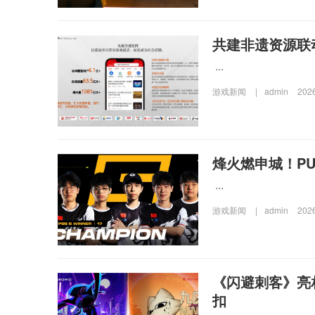
共建非遗资源联
...
游戏新闻
|
admin
202
烽火燃申城！PU
...
游戏新闻
|
admin
202
《闪避刺客》亮
扣