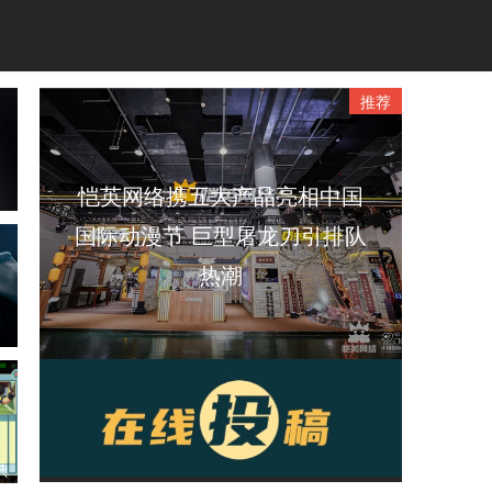
推荐
恺英网络携五大产品亮相中国
国际动漫节 巨型屠龙刀引排队
热潮
单
在线投稿
典
格