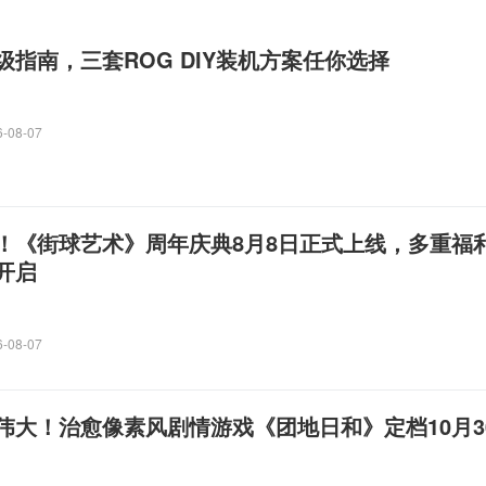
功能上线！
指南，三套ROG DIY装机方案任你选择
6-08-07
！《街球艺术》周年庆典8月8日正式上线，多重福
开启
6-08-07
伟大！治愈像素风剧情游戏《团地日和》定档10月3