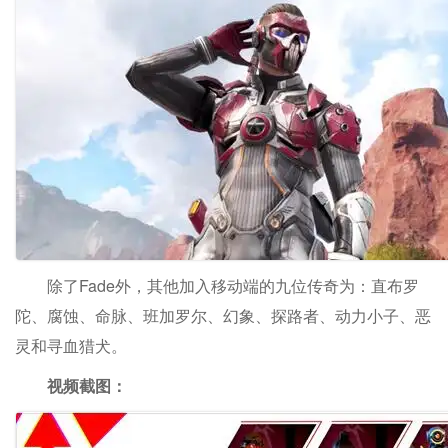
除了Fade外，其他加入移动端的九位传奇为：直布罗
陀、腐蚀、命脉、班加罗尔、幻象、探路者、动力小子、恶
灵和寻血猎犬。
视频截图：