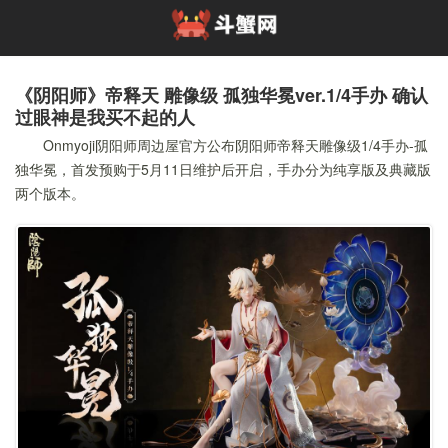
《阴阳师》帝释天 雕像级 孤独华冕ver.1/4手办 确认
过眼神是我买不起的人
Onmyoji阴阳师周边屋官方公布阴阳师帝释天雕像级1/4手办-孤
独华冕，首发预购于5月11日维护后开启，手办分为纯享版及典藏版
两个版本。