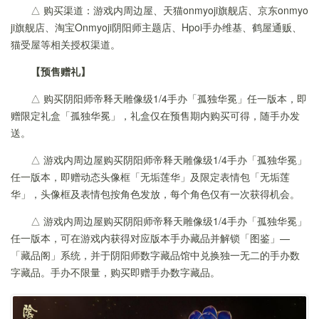
△ 购买渠道：游戏内周边屋、天猫onmyoji旗舰店、京东onmyo
ji旗舰店、淘宝Onmyoji阴阳师主题店、Hpoi手办维基、鹤屋通贩、
猫受屋等相关授权渠道。
【预售赠礼】
△ 购买阴阳师帝释天雕像级1/4手办「孤独华冕」任一版本，即
赠限定礼盒「孤独华冕」，礼盒仅在预售期内购买可得，随手办发
送。
△ 游戏内周边屋购买阴阳师帝释天雕像级1/4手办「孤独华冕」
任一版本，即赠动态头像框「无垢莲华」及限定表情包「无垢莲
华」，头像框及表情包按角色发放，每个角色仅有一次获得机会。
△ 游戏内周边屋购买阴阳师帝释天雕像级1/4手办「孤独华冕」
任一版本，可在游戏内获得对应版本手办藏品并解锁「图鉴」—
「藏品阁」系统，并于阴阳师数字藏品馆中兑换独一无二的手办数
字藏品。手办不限量，购买即赠手办数字藏品。