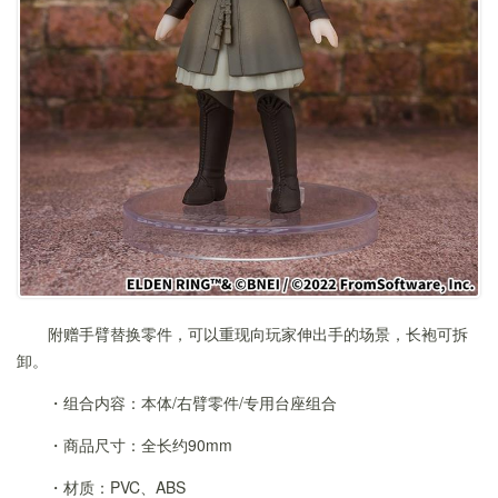
附赠手臂替换零件，可以重现向玩家伸出手的场景，长袍可拆
卸。
・组合内容：本体/右臂零件/专用台座组合
・商品尺寸：全长约90mm
・材质：PVC、ABS