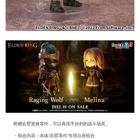
附赠右臂更换零件，可以再现手持剑的战斗场景。
・组合内容：本体/右臂零件/专用台座组合