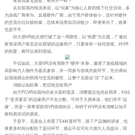
菁英玩家见面会，有何不一样？
从目前国内情况来说，以“玩家”为核心人群的线下社交活动，多
为游戏厂商举办。反观硬件厂商，由于用户群体较小，且针对硬件
的交流往往比较枯燥，总体来说类似活动较少，即便举办了，效果
也是平平。
但大朋VR此次便打破了这一局限性，以“热爱”为主题，广邀自
家资深用户甚至还在观望的边缘用户，只要保有一份对游戏、对VR
的热爱，都可以来到现场。
不仅如此，大朋VR没有局限于“硬件”本身，邀请了游戏领域的
高影响力人物作为嘉宾参加，并一同参与游戏共娱环节，充分调动
起现场观众的热情与交流积极性，让整个见面会“活”了起来。
消除认知距离，把话筒交给用户
由于PCVR在国内仍未大面积普及，消费观念也尚处萌芽，纠结
于“是否要买”的边缘用户不在少数。可对于大朋来说，他们并不“边
缘”，而是一群希望获得VR游戏快乐，却碍于对VR没有清晰认知不
敢轻易尝试的朋友。
于是乎，见面会上布置了E4科普环节，除了产品侧的讲述，也
将更多时间分配给了提问环节，观众不仅可向大朋方人员提问，同