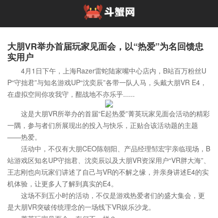
大朋VR举办首届玩家见面会，以“热爱”为名回馈忠
实用户
4月1日下午，上海Razer雷蛇陆家嘴中心店内，B站百万粉丝U
P“守拙君”与知名游戏UP“沈奕辰”各带一队人马，头戴大朋VR E4，
在虚拟空间你攻我守，酣战地不亦乐乎......
这是大朋VR所举办的首届“E起热爱”菁英玩家见面会活动的精彩
一隅，参与者们所展现出的投入与快乐，正贴合该活动题的主题
——热爱。
活动中，不仅有大朋CEO陈朝阳、产品经理邹宏宇亲临现场，B
站游戏区知名UP守拙君、沈奕辰以及大朋VR资深用户“VR胖大海”、
王志刚也向玩家们讲述了自己与VR的不解之缘，并亲身讲述E4的实
机体验，让更多人了解到真实的E4。
这场不到五小时的活动，不仅是游戏热爱者们的盛大集会，更
是大朋VR突破传统理念的一场线下VR娱乐沙龙。