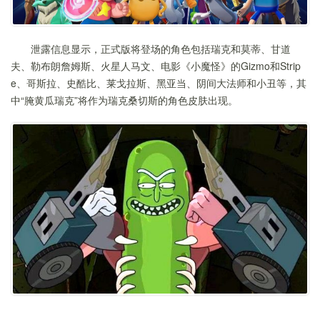
泄露信息显示，正式版将登场的角色包括瑞克和莫蒂、甘道
夫、勒布朗詹姆斯、火星人马文、电影《小魔怪》的Gizmo和Strip
e、哥斯拉、史酷比、莱戈拉斯、黑亚当、阴间大法师和小丑等，其
中“腌黄瓜瑞克”将作为瑞克桑切斯的角色皮肤出现。