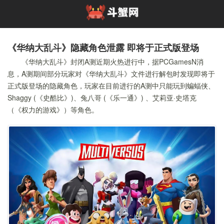
《华纳大乱斗》隐藏角色泄露 即将于正式版登场
《华纳大乱斗》封闭A测近期火热进行中，据PCGamesN消
息，A测期间部分玩家对《华纳大乱斗》文件进行解包时发现即将于
正式版登场的隐藏角色，玩家在目前进行的A测中只能玩到蝙蝠侠、
Shaggy (《史酷比》)、兔八哥 (《乐一通》) 、艾莉亚·史塔克
（《权力的游戏》）等角色。