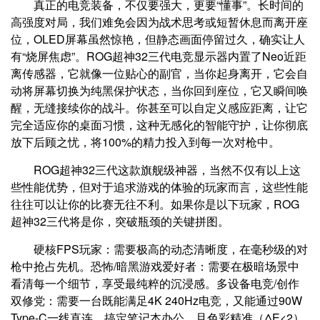
真正的电竞装备，不仅要强大，更要“懂事”。长时间的
高强度对局，我们难免会因为战术思考或短暂休息而离开座
位，OLED屏幕虽然惊艳，但静态画面停留过久，确实让人
有“烧屏焦虑”。ROG超神32三代电竞显示器内置了Neo近距
离传感器，它就像一位贴心的副官，当你起身离开，它会自
动将屏幕切换为纯黑保护状态，当你回到座位，它又瞬间唤
醒，无缝接续你的战斗。你甚至可以自定义感应距离，让它
完全适应你的桌面习惯，这种无感化的智能守护，让你彻底
放下后顾之忧，将100%的精力投入到每一次对枪中。
ROG超神32三代这款旗舰级神器，当然不仅有以上这
些性能优势，但对于追求游戏的体验的玩家而言，这些性能
往往可以让你的比赛无往不利。如果你是以下玩家，ROG
超神32三代将是你，突破瓶颈的关键拼图。
硬核FPS玩家：需要极高的动态清晰度，在毫秒级的对
枪中抢占先机。恐怖/暗黑游戏爱好者：需要在极暗场景中
看清每一个细节，享受最纯粹的沉浸感。多设备电竞/创作
双修党：需要一台既能满足4K 240Hz电竞，又能通过90W
Type-C一线直连，搞定笔记本办公，且色彩精准（ΔE<2）