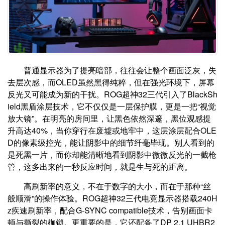
普通显示器为了提亮暗部，往往会让整个画面泛灰，失
去层次感，而OLED虽然黑得纯粹，但在强光环境下，屏幕
反光又可能成为新的干扰。ROG超神32三代引入了BlackSh
ield黑盾涂层技术，它不仅仅是一层保护膜，更是一把“视觉
放大镜”。在明亮的房间里，让黑色依然深邃，黑位观感提
升高达40%，当你穿行在废墟或地牢中，这层涂层配合OLE
D的像素级控光，能让阴影中的细节纤毫毕现。别人看到的
是死黑一片，而你却能清晰地看到阴影中微微反光的一截枪
管，这多出来的一秒反应时间，就是生与死的距离。
高刷新率的意义，不在于数字的大小，而在于那种“丝
般顺滑”的操作体验。ROG超神32三代电竞显示器搭载240H
z疾速刷新率，配合G-SYNC compatible技术，告别画面卡
顿与撕裂的枷锁。更重要的是，它还配备了DP 2.1 UHBR2