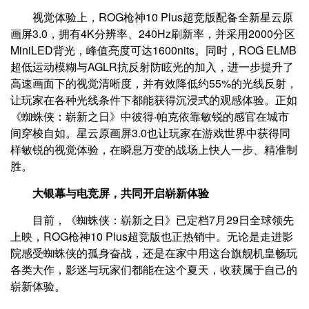
视觉体验上，ROG枪神10 Plus超竞版配备全新星云原
画屏3.0，拥有4K分辨率、240Hz刷新率，并采用2000分区
MiniLED背光，峰值亮度可达1600nits。同时，ROG ELMB
超低运动模糊与AGLR抗反射防眩光的加入，进一步提升了
高速画面下的视觉清晰度，并有效降低约55%的光线反射，
让玩家在各种光线条件下都能获得沉浸式的观感体验。正如
《蜘蛛侠：崭新之日》中彼得·帕克依靠敏锐的感官在城市
间穿梭自如。星云原画屏3.0也让玩家在游戏世界中获得同
样敏锐的视觉体验，在瞬息万变的战场上快人一步、精准制
胜。
大银幕与电竞屏，共同开启崭新体验
目前，《蜘蛛侠：崭新之日》已定档7月29日全球领先
上映，ROG枪神10 Plus超竞版也正热销中。无论是走进影
院感受蜘蛛侠的孤身奋战，还是在家中用这台旗舰机皇畅玩
各类大作，影迷与玩家们都能在这个夏天，收获属于自己的
崭新体验。