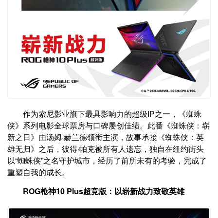
作为索尼影业旗下最具影响力的超级IP之一，《蜘蛛
侠》系列电影全球票房与口碑屡创佳绩。此番《蜘蛛侠：崭
新之日》由汤姆·赫兰德领衔主演，故事承接《蜘蛛侠：英
雄无归》之后，彼得·帕克被所有人遗忘，独自在纽约街头
以“蜘蛛侠”之名守护城市，经历了前所未有的考验，完成了
重塑自我的成长。
ROG
枪神
10 Plus
超竞版：以崭新战力致敬英雄