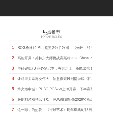
热点推荐
TOP ARTICLES
1
ROG枪神10 Plus超竞版制胜利器，《光环：战役进化》战火
2
高能开局！英特尔大师挑战赛亮相2026 ChinaJoy
3
华硕破晓7S 商务笔记本，有智之士，高能出挑！
4
让邻里关系再次伟大！治愈像素风剧情游戏《团地日和》定档1
5
烽火燃申城！PUBG PGS7-9上海开赛，下半赛季正式打响！
6
暑期档游戏持续狂欢，ROG魔霸新锐2026轻松驾驭
7
这一球，为热爱！《街球艺术》周年庆典8月8日正式上线，