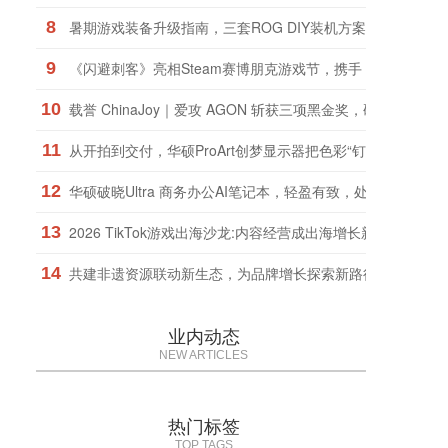
8
暑期游戏装备升级指南，三套ROG DIY装机方案任你选择
9
《闪避刺客》亮相Steam赛博朋克游戏节，携手《九日》推
10
载誉 ChinaJoy｜爱攻 AGON 斩获三项黑金奖，硬核实力权
11
从开拍到交付，华硕ProArt创梦显示器把色彩“钉”在了同一把
12
华硕破晓Ultra 商务办公AI笔记本，轻盈有致，处处考究！
13
2026 TikTok游戏出海沙龙:内容经营成出海增长新引擎
14
共建非遗资源联动新生态，为品牌增长探索新路径
业内动态
NEW ARTICLES
热门标签
TOP TAGS