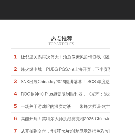
热点推荐
TOP ARTICLES
1
让邻里关系再次伟大！治愈像素风剧情游戏《团地日和》定档1
2
烽火燃申城！PUBG PGS7-9上海开赛，下半赛季正式打响！
3
SNK出展ChinaJoy2026圆满落幕！ SCS 年度总决赛及EN
4
ROG枪神10 Plus超竞版制胜利器，《光环：战役进化》战火
5
一场关于游戏IP的深度对谈——朱峰大师课·次世代预研会在
6
高能开局！英特尔大师挑战赛亮相2026 ChinaJoy
7
从开拍到交付，华硕ProArt创梦显示器把色彩“钉”在了同一把