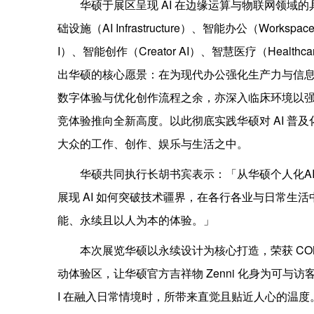
华硕于展区呈现 AI 在边缘运算与物联网领域的具体且丰硕
础设施（AI Infrastructure）、智能办公（Workspac
I）、智能创作（Creator AI）、智慧医疗（Healthc
出华硕的核心愿景：在为现代办公强化生产力与信
数字体验与优化创作流程之余，亦深入临床环境以强
竞体验推向全新高度。以此彻底实践华硕对 AI 普及
大众的工作、创作、娱乐与生活之中。
华硕共同执行长胡书宾表示：「从华硕个人化AI
展现 AI 如何突破技术疆界，在各行各业与日常生活
能、永续且以人为本的体验。」
本次展览华硕以永续设计为核心打造，荣获 COM
动体验区，让华硕官方吉祥物 Zenni 化身为可与访
I 在融入日常情境时，所带来直觉且贴近人心的温度