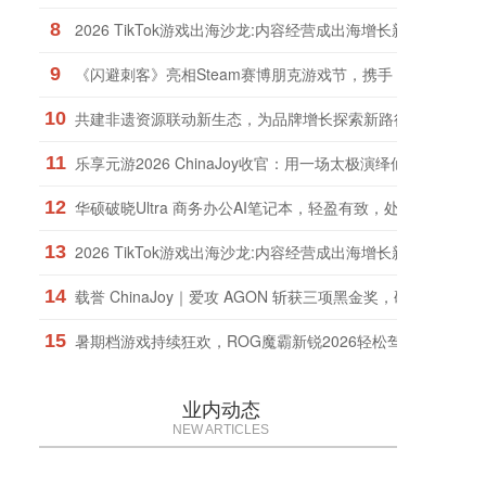
8
2026 TikTok游戏出海沙龙:内容经营成出海增长新引擎
9
《闪避刺客》亮相Steam赛博朋克游戏节，携手《九日》推
10
共建非遗资源联动新生态，为品牌增长探索新路径
11
乐享元游2026 ChinaJoy收官：用一场太极演绎仙遇“慢仙侠”
12
华硕破晓Ultra 商务办公AI笔记本，轻盈有致，处处考究！
13
2026 TikTok游戏出海沙龙:内容经营成出海增长新引擎
14
载誉 ChinaJoy｜爱攻 AGON 斩获三项黑金奖，硬核实力权
15
暑期档游戏持续狂欢，ROG魔霸新锐2026轻松驾驭
业内动态
NEW ARTICLES