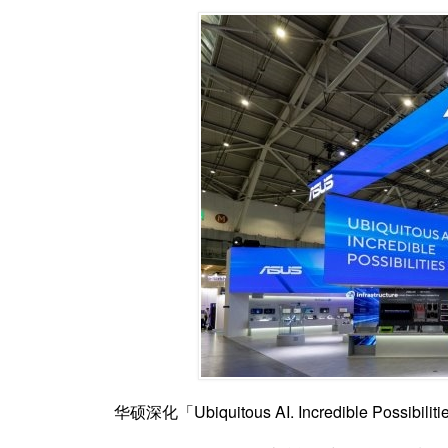
华硕深化「Ubiquitous AI. Incredible Pos