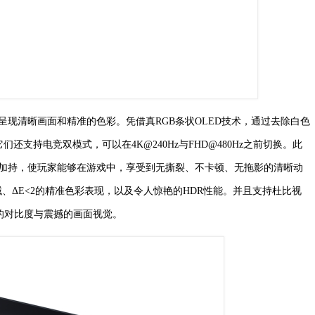
呈现清晰画面和精准的色彩。凭借真RGB条状OLED技术，通过去除白色
还支持电竞双模式，可以在4K@240Hz与FHD@480Hz之前切换。此
术的加持，使玩家能够在游戏中，享受到无撕裂、不卡顿、无拖影的清晰动
P3色域、ΔE<2的精准色彩表现，以及令人惊艳的HDR性能。并且支持杜比视
。提供超高的对比度与震撼的画面视觉。