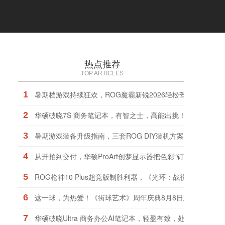
热点推荐
TOP ARTICLES
1
暑期档游戏持续狂欢，ROG魔霸新锐2026轻松驾驭
2
华硕破晓7S 商务笔记本，有智之士，高能出挑！
3
暑期游戏装备升级指南，三套ROG DIY装机方案任你选择
4
从开拍到交付，华硕ProArt创梦显示器把色彩“钉”在了同一把
5
ROG枪神10 Plus超竞版制胜利器，《光环：战役进化》战火
6
这一球，为热爱！《街球艺术》周年庆典8月8日正式上线，
7
华硕破晓Ultra 商务办公AI笔记本，轻盈有致，处处考究！