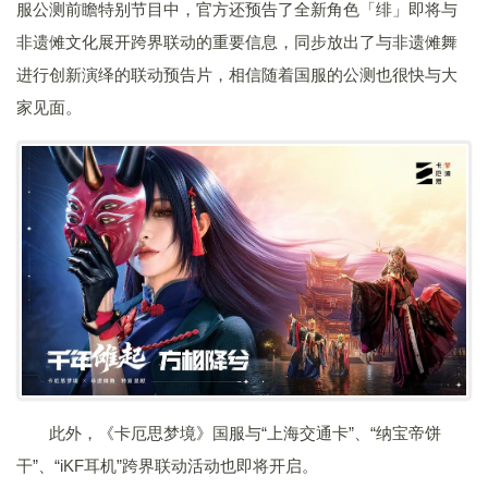
服公测前瞻特别节目中，官方还预告了全新角色「绯」即将与
非遗傩文化展开跨界联动的重要信息，同步放出了与非遗傩舞
进行创新演绎的联动预告片，相信随着国服的公测也很快与大
家见面。
此外，《卡厄思梦境》国服与“上海交通卡”、“纳宝帝饼
干”、“iKF耳机”跨界联动活动也即将开启。