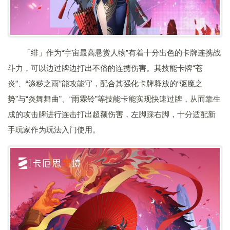
「绯」作为“宇宙最高悬赏人物”有着十分出色的卡牌连携战
斗力，可以边过牌边打出不俗的连携伤害。其技能卡牌“苍
炎”、“涤秽之雨”能攻能守，配合其强化卡牌释放的“驱魔之
势”与“炎舞舞曲”、“雨霖铃”等技能卡能实现快速过牌，从而靠生
成的攻击牌进行连击打出超额伤害，左脚踩右脚，十分适配新
手玩家作为玩法入门使用。