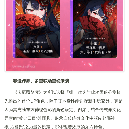
非遗跨界、多重联动重磅来袭
《卡厄思梦境》之所以选择「绯」作为与此次国服公测抢
先推出的首个UP角色，除了其本身性能适配新手玩家外，更是
因为其充满东方神秘色彩的角色设定。例如，结合传统傩文化
元素的“黄金四目”傩面具、继承自传统傩文化中驱疫辟邪神
祇"方相氏"之力量的设定，都体现着浓厚的东方特色。