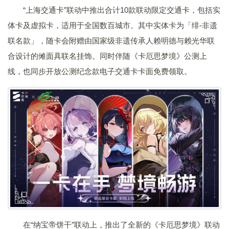
“上海交通卡”联动中推出合计10款联动限定交通卡，包括实
体卡及虚拟卡，适用于全国数百城市。其中实体卡为「绯-非遗
联名款」，随卡会附赠由国家级非遗传承人赖明德与赖光华联
合设计的傩面具联名挂饰。同时伴随《卡厄思梦境》公测上
线，也同步开放公测纪念款电子交通卡卡面免费领取。
在“纳宝帝饼干”联动上，推出了全新的《卡厄思梦境》联动