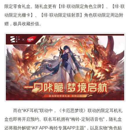
限定零食礼盒。随礼盒更有【绯·联动限定角色立牌】、【绯·联
动限定光栅卡】、【绯·联动限定镭射票】角色联动限定周边附
赠，极具收藏价值。
而在“iKF耳机”联动中，《卡厄思梦境》联动的限定耳机礼
盒也即将开启预约。联名耳机拥有“梅铃-定制语音包”，随礼盒
还将额外解锁“iKF APP-梅铃专属APP主题”，以及实物“角色贴