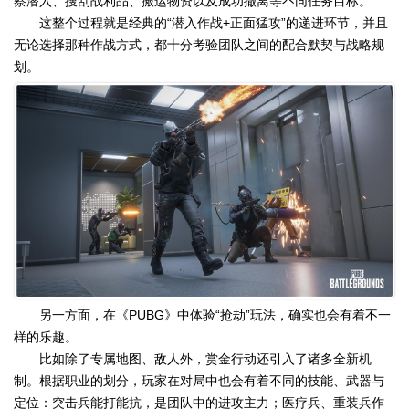
察潜入、搜刮战利品、搬运物资以及成功撤离等不同任务目标。
这整个过程就是经典的“潜入作战+正面猛攻”的递进环节，并且
无论选择那种作战方式，都十分考验团队之间的配合默契与战略规
划。
另一方面，在《PUBG》中体验“抢劫”玩法，确实也会有着不一
样的乐趣。
比如除了专属地图、敌人外，赏金行动还引入了诸多全新机
制。根据职业的划分，玩家在对局中也会有着不同的技能、武器与
定位：突击兵能打能抗，是团队中的进攻主力；医疗兵、重装兵作