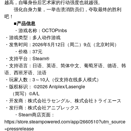
越高，自曝身份后艺术家的行动强度也就越强。
强化自身力量，一举击溃消防员们，夺取最终的胜利
吧！
■产品信息
・游戏名称：OCTOPinbs
・游戏类型：多人动作游戏
・发售时间：2026年5月12日（周二）9点（北京时间）
・价格：37元
・支持平台：Steam®
・支持语言：日语、英语、简体中文、葡萄牙语、德语、韩
语、西班牙语、法语
・玩家人数：3～10人（仅支持在线多人模式）
・版权标识： ©2026 Aniplex/Lasengle
（简写）©A/L
・开发商：株式会社ラセングル、株式会社トライエース
・发行商：株式会社アニプレックス
・Steam商店页面：
https://store.steampowered.com/app/2660510?utm_source
=pressrelease