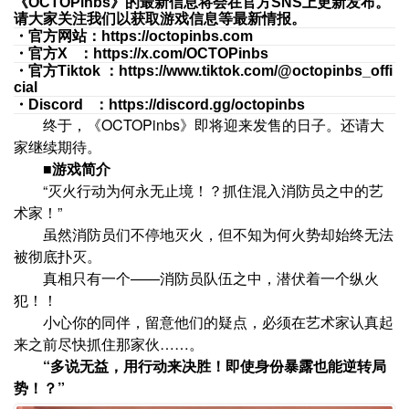
《OCTOPinbs》的最新信息将会在官方SNS上更新发布。
请大家关注我们以获取游戏信息等最新情报。
・官方网站：https://octopinbs.com
・官方X ：https://x.com/OCTOPinbs
・官方Tiktok ：https://www.tiktok.com/@octopinbs_offi
cial
・Discord ：https://discord.gg/octopinbs
终于，《OCTOPinbs》即将迎来发售的日子。还请大
家继续期待。
■游戏简介
“灭火行动为何永无止境！？抓住混入消防员之中的艺
术家！”
虽然消防员们不停地灭火，但不知为何火势却始终无法
被彻底扑灭。
真相只有一个——消防员队伍之中，潜伏着一个纵火
犯！！
小心你的同伴，留意他们的疑点，必须在艺术家认真起
来之前尽快抓住那家伙……。
“多说无益，用行动来决胜！即使身份暴露也能逆转局
势！？”