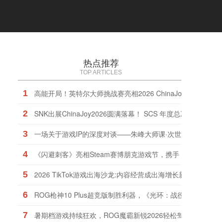
热点推荐
TOP ARTICLES
1
高能开局！英特尔大师挑战赛亮相2026 ChinaJoy
2
SNK出展ChinaJoy2026圆满落幕！ SCS 年度总决赛及EN
3
一场关于游戏IP的深度对谈——朱峰大师课·次世代预研会在
4
《闪避刺客》亮相Steam赛博朋克游戏节，携手《九日》推
5
2026 TikTok游戏出海沙龙:内容经营成出海增长新引擎
6
ROG枪神10 Plus超竞版制胜利器，《光环：战役进化》战火
7
暑期档游戏持续狂欢，ROG魔霸新锐2026轻松驾驭