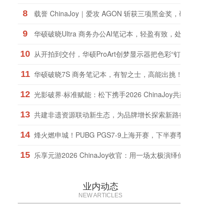
8
载誉 ChinaJoy｜爱攻 AGON 斩获三项黑金奖，硬核实力权
9
华硕破晓Ultra 商务办公AI笔记本，轻盈有致，处处考究！
10
从开拍到交付，华硕ProArt创梦显示器把色彩“钉”在了同一把
11
华硕破晓7S 商务笔记本，有智之士，高能出挑！
12
光影破界·标准赋能：松下携手2026 ChinaJoy共建次元影像
13
共建非遗资源联动新生态，为品牌增长探索新路径
14
烽火燃申城！PUBG PGS7-9上海开赛，下半赛季正式打响！
15
乐享元游2026 ChinaJoy收官：用一场太极演绎仙遇“慢仙侠”
业内动态
NEW ARTICLES