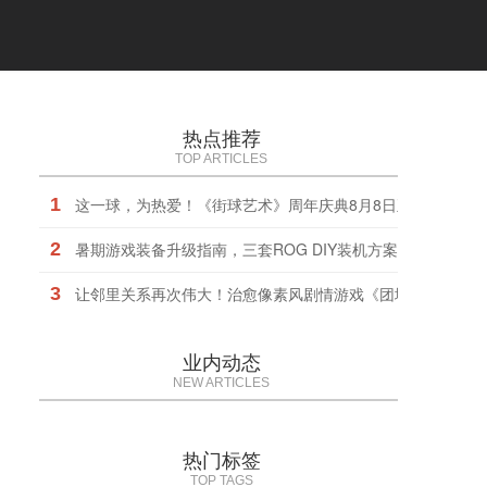
热点推荐
TOP ARTICLES
1
这一球，为热爱！《街球艺术》周年庆典8月8日正式上线，
2
暑期游戏装备升级指南，三套ROG DIY装机方案任你选择
3
让邻里关系再次伟大！治愈像素风剧情游戏《团地日和》定档1
业内动态
NEW ARTICLES
热门标签
TOP TAGS