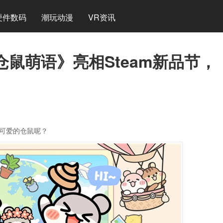
硬件数码
潮玩动漫
VR资讯
鼠萌语》亮相Steam新品节，
可爱的仓鼠呢？