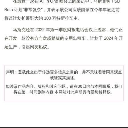
在最近一次在 All In One 峰会上的采访中，马斯克称 FSD
Beta 计划“非常复杂”，并表示该公司应该能够在今年年底之前
将该计划扩展到大约 100 万特斯拉车主。
马斯克还在 2022 年第一季度财报电话会议上透露，他们正
在开发一款没有方向盘或踏板的专用出租车，计划于 2024 年开
始生产，引起网友热议。
声明：登载此文出于传递更多信息之目的，并不意味着赞同其观点
或证实其描述。
如涉及作品内容、版权和其它问题，请在30日内与本网联系，我们
将在第一时间删除内容,本网站对此声明具有最终解释权。