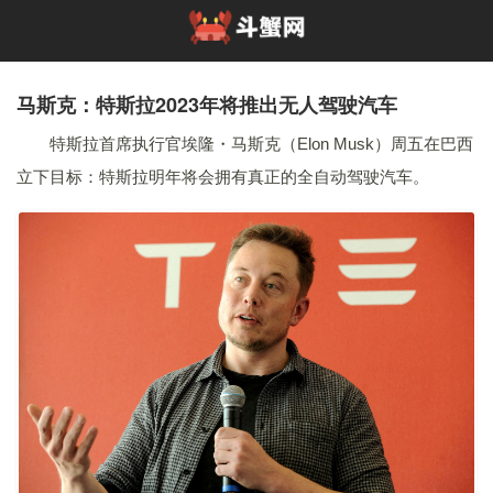
马斯克：特斯拉2023年将推出无人驾驶汽车
特斯拉首席执行官埃隆・马斯克（Elon Musk）周五在巴西
立下目标：特斯拉明年将会拥有真正的全自动驾驶汽车。