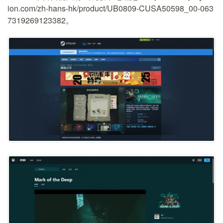
ion.com/zh-hans-hk/product/UB0809-CUSA50598_00-063
7319269123382。