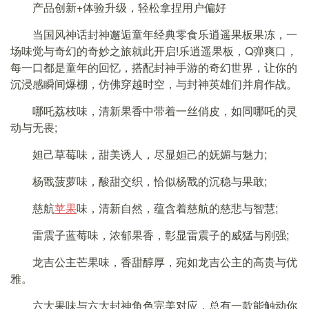
产品创新+体验升级，轻松拿捏用户偏好
当国风神话封神邂逅童年经典零食乐逍遥果板果冻，一
场味觉与奇幻的奇妙之旅就此开启!乐逍遥果板，Q弹爽口，
每一口都是童年的回忆，搭配封神手游的奇幻世界，让你的
沉浸感瞬间爆棚，仿佛穿越时空，与封神英雄们并肩作战。
哪吒荔枝味，清新果香中带着一丝俏皮，如同哪吒的灵
动与无畏;
妲己草莓味，甜美诱人，尽显妲己的妩媚与魅力;
杨戬菠萝味，酸甜交织，恰似杨戬的沉稳与果敢;
慈航
苹果
味，清新自然，蕴含着慈航的慈悲与智慧;
雷震子蓝莓味，浓郁果香，彰显雷震子的威猛与刚强;
龙吉公主芒果味，香甜醇厚，宛如龙吉公主的高贵与优
雅。
六大果味与六大封神角色完美对应，总有一款能触动你