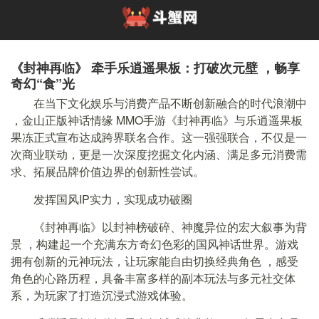
《封神再临》 牵手乐逍遥果板：打破次元壁 ，畅享
奇幻“食”光
在当下⽂化娱乐与消费产品不断创新融合的时代浪潮中
，金山正版神话情缘 MMO手游《封神再临》与乐逍遥果板
果冻正式宣布达成跨界联名合作。这⼀强强联合，不仅是⼀
次商业联动，更是⼀次深度挖掘⽂化内涵、满⾜多元消费需
求、拓展品牌价值边界的创新性尝试。
发挥国风IP实力，实现成功破圈
《封神再临》以封神榜破碎、神魔异位的宏⼤叙事为背
景 ，构建起⼀个充满东⽅奇幻⾊彩的国风神话世界。游戏
拥有创新的元神玩法，让玩家能⾃由切换经典角⾊ ，感受
角⾊的⼼路历程，具备丰富多样的副本玩法与多元社交体
系，为玩家了打造沉浸式游戏体验。