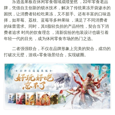
乐逍遥果板在
休闲
零⻝领域成绩斐然 ，22年零食老品
牌，凭借⾃主创新的锁⽔技术，解决了传统果冻开袋渗⽔的
困扰，让消费者轻松吃果冻，又不脏手。还有丰富的⼝味选
择，如草莓、荔枝、蓝莓等多种果味 ，满⾜了不同消费者
的味蕾需求。同时，其0脂轻负担的产品特性，契合当下消
费者追求 时尚的饮食理念 ，清新缤纷的包装设计也吸引着
年轻⼀代的⽬光 ，成为休闲零⻝市场的热⻔之选。
二者强强联合，不仅在品牌形象上完美的契合，成功的
打破次元壁，游戏+零食场景结合，实现破圈。