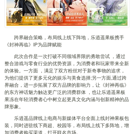
跨界融合
策略
，布局线上线下阵地，乐逍遥果板携手
《封神再临》IP为品牌赋能
此次合作是⼀次打破不同领域界限的勇敢尝试 ，通过
整合游戏与零⻝⾏业的优势资源，为消费者和玩家带来全新
的体验。一方面 ，满⾜了双⽅粉丝对于新奇事物的追求，
为他们提供了更多元化的娱乐与美⻝选择;另一方面,通过跨
界融合，进⼀步拓展了双⽅品牌的影响⼒，让《封神再临》
的东⽅神话魅⼒触达更⼴泛的消费群体 ，也让乐逍遥果板
果冻在年轻消费者⼼中树⽴起更具⽂化内涵与创新精神的品
牌形象。
乐逍遥品牌线上电商与新媒体平台全面上线封神果板包
装，同时进驻线下商超、校园等，布局线上线下多阵地，增
加消费者购买渠道，打开联名市场。