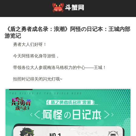
《盾之勇者成名录：浪潮》阿怪の日记本：王城内部
游览记
勇者大人们好呀！
今天阿怪将化身导游怪，
带领各位大人参观梅洛马格权力的中心——王城！
拍照时记得关闭闪光灯哦~