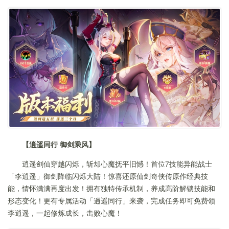
【逍遥同行 御剑乘风】
逍遥剑仙穿越闪烁，斩却心魔抚平旧憾！首位7技能异能战士
「李逍遥」御剑降临闪烁大陆！惊喜还原仙剑奇侠传原作经典技
能，情怀满满再度出发！拥有独特传承机制，养成高阶解锁技能和
形态变化！更有专属活动「逍遥同行」来袭，完成任务即可免费领
李逍遥，一起修炼成长，击败心魔！