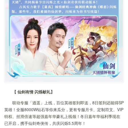
【 仙剑有情 闪烁献礼】
联动专服「逍遥」上线，百位英雄签到即送，8日签到还能得SP
英雄！全服8000W钻石等你来瓜分，更有专服月卡、定制符文、VIP
特权、丝滑倍速等超强嘉年华豪礼上线领！冬日嘉年华福利季现在
已开启，携手仙剑奇侠传，共庆闪烁5.5周年！