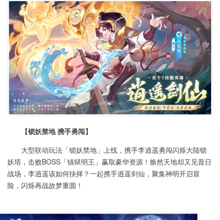
【锁妖禁地 携手勇闯】
大型联动玩法「锁妖禁地」上线，携手李逍遥勇闯闪烁大陆锁
妖塔，击败BOSS「镇狱明王」赢取豪华资源！焕然天地却又见昔日
战场，李逍遥该如何抉择？一起携手逍遥剑仙，聚集神明开启冒
险，闪烁再战故梦重圆！