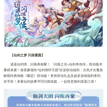
【仙剑之梦 闪烁重圆】
逍遥仙剑情，闪烁再相聚！「闪烁之光×仙剑奇侠传」联动版本
重磅来袭！谢君豪领衔“仙剑情怀天团”狂送联动福利，古风才女董真
献唱经典神曲《蝶恋》联动版！更有联动礼盒及超多游戏福利拿到
你手软！来看仙剑故事书写闪烁续篇，一起快意御剑逍遥江湖！