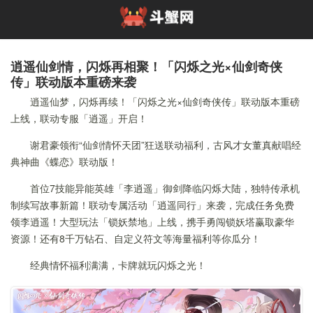
逍遥仙剑情，闪烁再相聚！「闪烁之光×仙剑奇侠
传」联动版本重磅来袭
逍遥仙梦，闪烁再续！「闪烁之光×仙剑奇侠传」联动版本重磅
上线，联动专服「逍遥」开启！
谢君豪领衔“仙剑情怀天团”狂送联动福利，古风才女董真献唱经
典神曲《蝶恋》联动版！
首位7技能异能英雄「李逍遥」御剑降临闪烁大陆，独特传承机
制续写故事新篇！联动专属活动「逍遥同行」来袭，完成任务免费
领李逍遥！大型玩法「锁妖禁地」上线，携手勇闯锁妖塔赢取豪华
资源！还有8千万钻石、自定义符文等海量福利等你瓜分！
经典情怀福利满满，卡牌就玩闪烁之光！